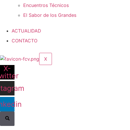
Encuentros Técnicos
El Sabor de los Grandes
ACTUALIDAD
CONTACTO
X
X-
witter
stagram
nkedin