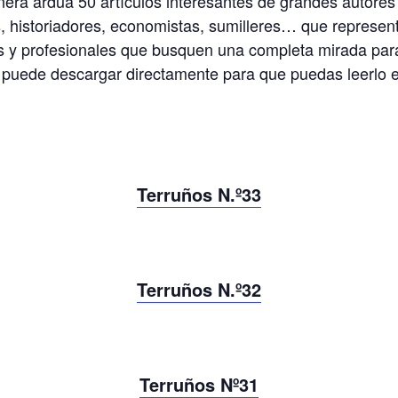
era ardua 50 artículos interesantes de grandes autores 
s, historiadores, economistas, sumilleres… que represe
es y profesionales que busquen una completa mirada par
 puede descargar directamente para que puedas leerlo en
Terruños N.º33
Terruños N.º32
Terruños Nº31