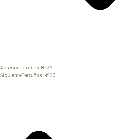
Anterior
Terruños N°23
Siguiente
Terruños Nº25