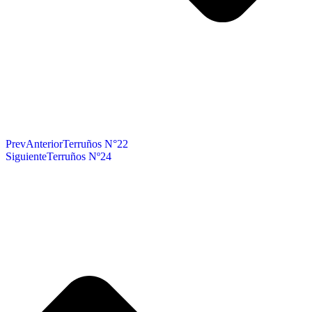
Prev
Anterior
Terruños N°22
Siguiente
Terruños Nº24