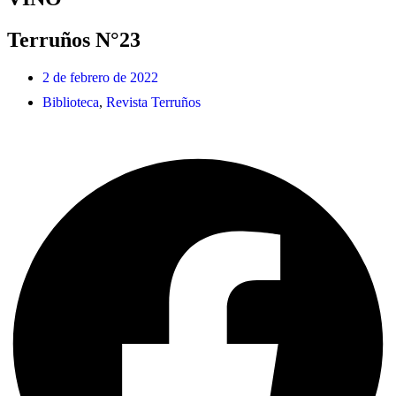
Terruños N°23
2 de febrero de 2022
Biblioteca
,
Revista Terruños