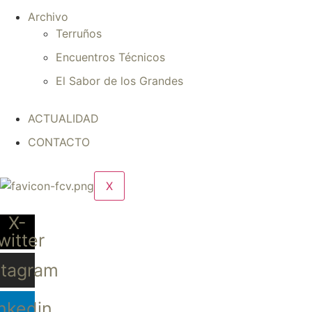
Archivo
Terruños
Encuentros Técnicos
El Sabor de los Grandes
ACTUALIDAD
CONTACTO
X
X-
witter
stagram
nkedin