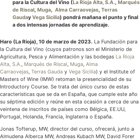
para la Cultura del Vino (
La Rioja Alta, S.A.
,
Marqués
de Riscal
,
Muga
,
Alma Carraovejas
,
Terras
Gauda
y
Vega Sicilia
) pondrá mañana el punto y final
a dos intensas jornadas de aprendizaje.
Haro (La Rioja), 10 de marzo de 2023.
La Fundación para
la Cultura del Vino (cuyos patronos son el Ministerio de
Agricultura, Pesca y Alimentación y las bodegas
La Rioja
Alta, S.A.
,
Marqués de Riscal
,
Muga
,
Alma
Carraovejas
,
Terras Gauda
y
Vega Sicilia
) y el Institute of
Masters of Wine (IMW) retoman la presencialidad de su
Introductory Course. Se trata del único curso de estas
características que se da en España, que cumple este año
su séptima edición y reúne en esta ocasión a cerca de una
veintena de inscritos de países como Bélgica, EE.UU,
Portugal, Holanda, Francia, Inglaterra o España.
Jonas Tofterup, MW, director del curso, ofrecerá, junto a
Almudena Alberca MW, Andreas Kubach MW, David Forer